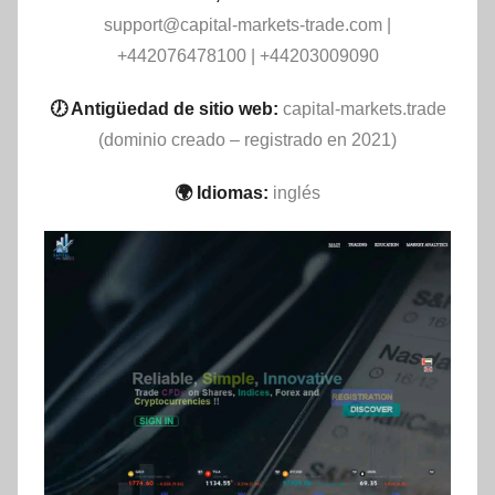
support@capital-markets-trade.com
|
+442076478100 | +44203009090
🕖 Antigüedad de sitio web:
capital-markets.trade
(dominio creado – registrado en 2021)
🌍 Idiomas:
inglés