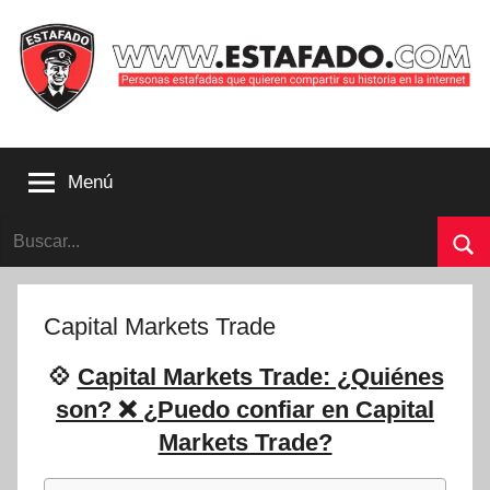
Saltar
al
contenido
Personas
estafadas
Menú
que
quieren
Buscar:
compartir
su
Bu
historia
con
Capital Markets Trade
la
internet
💠
Capital Markets Trade: ¿Quiénes
|
son? ❌ ¿Puedo confiar en Capital
Estafado.com
Markets Trade?