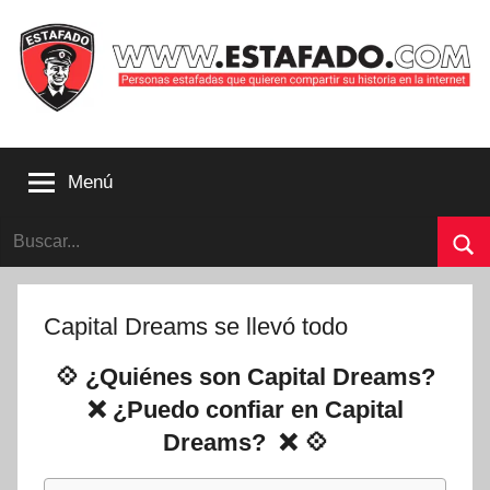
Saltar
al
contenido
Personas
estafadas
Menú
que
quieren
Buscar:
compartir
su
Bu
historia
con
Capital Dreams se llevó todo
la
internet
💠 ¿Quiénes son Capital Dreams?
|
❌ ¿Puedo confiar en Capital
Estafado.com
Dreams? ❌ 💠