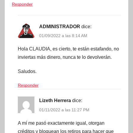
Responder
ADMINISTRADOR
dice:
01/09/2022 a las 8:14 AM
Hola CLAUDIA, es cierto, te están estafando, no
inviertas más dinero, nunca te lo devolverán.
Saludos.
Responder
Lizeth Herrera
dice:
01/11/2022 a las 11:27 PM
A mí me pasó exactamente igual, otorgan
créditos y bloquean los retiros para hacer que