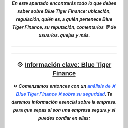
En este apartado encontrarás todo lo que debes
saber sobre Blue Tiger Finance: ubicación,
regulación, quién es, a quién pertenece Blue
Tiger Finance, su reputación, comentarios 💬 de
usuarios, quejas y más.
💠
Información clave: Blue Tiger
Finance
⏩ Comenzamos entonces con un
análisis de ❌
Blue Tiger Finance ❌ sobre su seguridad
. Te
daremos información esencial sobre la empresa,
para que sepas si son una empresa segura y si
puedes confiar en ellas: