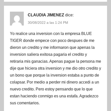
CLAUDIA JIMENEZ
dice:
30/08/2022 a las 1:24 PM
Yo realice una inversion con la empresa BLUE
TIGER donde empece con poco despues de me
dieron un credito y me informaron que apenas la
inversion saliera exitosa pagaria el credito y
retiraria mis ganacias. Apenas pague la persona me
dije que hiciera otra inversion y me dio otro credito y
un bono que porque la inversion estaba a punto de
colapsar. Por medio a perder mi dinero accedi a un
nuevo credito. Pero estoy pensando que lo que
estan haciendo conmigo es una estafa. Agradezco
sus comentarios.