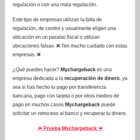
regulación o con una mala regulación.
Este tipo de empresas utilizan la falta de
regulación, de control y usualmente eligen una
ubicación en un paraíso fiscal o utilizan
ubicaciones falsas. ❌ Ten mucho cuidado con estas
empresas. ❌
¿Qué puedes hacer?
Mychargeback
es una
empresa dedicada a la
recuperación de dinero
, ya
sea si has hecho tu pago por transferencia
bancaria, pago con tarjeta o por otros medios de
pago en muchos casos
Mychargeback
puede
solicitar un retroceso al banco y recuperar tu dinero.
⏩
Prueba Mychargeback ⏪