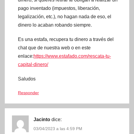
pago inventado (impuestos, liberación,
legalización, etc.), no hagan nada de eso, el
dinero lo acaban robando siempre.
Es una estafa, recupera tu dinero a través del
chat que de nuestra web o en este
enlace:
https://www.estafado.com/rescata-tu-
capital-dinero/
Saludos
Responder
Jacinto
dice:
03/04/2023 a las 4:59 PM