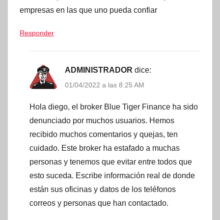
empresas en las que uno pueda confiar
Responder
ADMINISTRADOR
dice:
01/04/2022 a las 8:25 AM
Hola diego, el broker Blue Tiger Finance ha sido
denunciado por muchos usuarios. Hemos
recibido muchos comentarios y quejas, ten
cuidado. Este broker ha estafado a muchas
personas y tenemos que evitar entre todos que
esto suceda. Escribe información real de donde
están sus oficinas y datos de los teléfonos
correos y personas que han contactado.