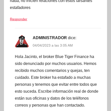
nada, no inicien relaciones con estos farsantes
estafadores
Responder
ADMINISTRADOR
dice:
04/04/2023 a las 3:05 AM
Hola Jacinto, el broker Blue Tiger Finance ha
sido denunciado por muchos usuarios. Hemos
recibido muchos comentarios y quejas, ten
cuidado. Este broker ha estafado a muchas
personas y tenemos que evitar entre todos que
esto suceda. Escribe información real de donde
están sus oficinas y datos de los teléfonos
correos y personas que han contactado.