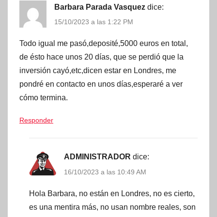
Barbara Parada Vasquez
dice:
15/10/2023 a las 1:22 PM
Todo igual me pasó,deposité,5000 euros en total,
de ésto hace unos 20 días, que se perdió que la
inversión cayó,etc,dicen estar en Londres, me
pondré en contacto en unos días,esperaré a ver
cómo termina.
Responder
ADMINISTRADOR
dice:
16/10/2023 a las 10:49 AM
Hola Barbara, no están en Londres, no es cierto,
es una mentira más, no usan nombre reales, son