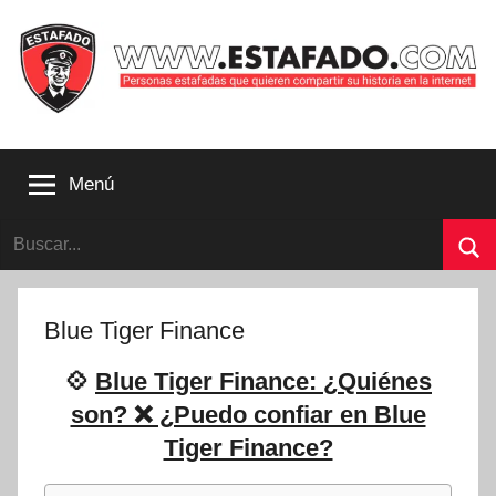
Saltar
al
contenido
Personas
estafadas
Menú
que
quieren
Buscar:
compartir
su
Bu
historia
con
Blue Tiger Finance
la
internet
💠
Blue Tiger Finance: ¿Quiénes
|
son? ❌ ¿Puedo confiar en Blue
Estafado.com
Tiger Finance?