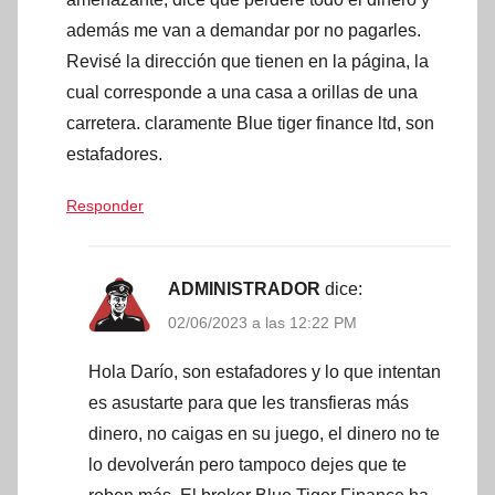
además me van a demandar por no pagarles.
Revisé la dirección que tienen en la página, la
cual corresponde a una casa a orillas de una
carretera. claramente Blue tiger finance ltd, son
estafadores.
Responder
ADMINISTRADOR
dice:
02/06/2023 a las 12:22 PM
Hola Darío, son estafadores y lo que intentan
es asustarte para que les transfieras más
dinero, no caigas en su juego, el dinero no te
lo devolverán pero tampoco dejes que te