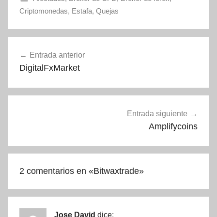
Criptomonedas
,
Estafa
,
Quejas
Navegación
Entrada anterior
de
DigitalFxMarket
entradas
Entrada siguiente
Amplifycoins
2 comentarios en «
Bitwaxtrade
»
Jose David
dice: