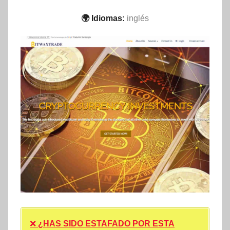
🌍 Idiomas:
inglés
❌
¿HAS SIDO ESTAFADO POR ESTA