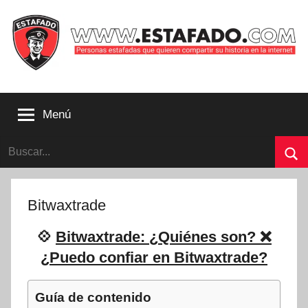
Saltar
al
contenido
Personas
estafadas
Menú
que
quieren
Buscar:
compartir
su
Bu
historia
con
Bitwaxtrade
la
internet
💠
Bitwaxtrade: ¿Quiénes son? ❌
|
¿Puedo confiar en Bitwaxtrade?
Estafado.com
Guía de contenido