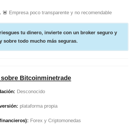
. 🚨
Empresa poco transparente y no recomendable
iesgues tu dinero, invierte con un broker seguro y
y sobre todo mucho más seguras.
 sobre Bitcoinminetrade
dación:
Desconocido
versión:
plataforma propia
financieros):
Forex y Criptomonedas