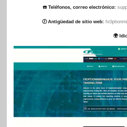
☎️ Teléfonos, correo electrónico:
supp
🕖 Antigüedad de sitio web:
fx0ptionm
🌍 Id