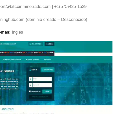
ort@bitcoinminetrade.com
| +1(575)425-1529
ininghub.com (dominio creado – Desconocido)
iomas:
inglés