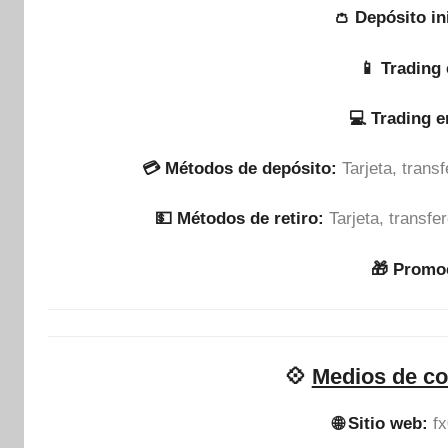
👛 Depósito in
📱 Trading 
💻 Trading 
💳 Métodos de depósito:
Tarjeta, tran
💵​ Métodos de retiro:
Tarjeta, transf
🎁 Promo
💠
Medios de co
🌐 Sitio web:
f