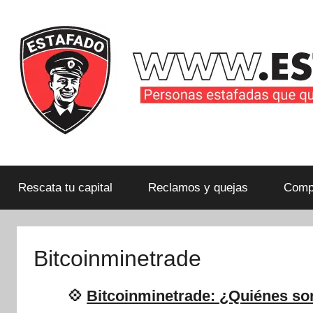
Saltar
al
contenido
Personas
estafadas
que
Rescata tu capital
Reclamos y quejas
Compa
quieren
compartir
su
Bitcoinminetrade
historia
con
💠
Bitcoinminetrade: ¿Quiénes so
la