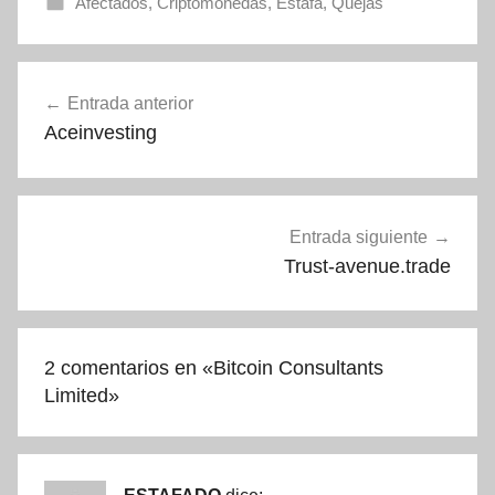
Afectados
,
Criptomonedas
,
Estafa
,
Quejas
Navegación
Entrada anterior
de
Aceinvesting
entradas
Entrada siguiente
Trust-avenue.trade
2 comentarios en «
Bitcoin Consultants
Limited
»