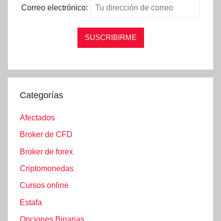
Correo electrónico:
Categorías
Afectados
Broker de CFD
Broker de forex
Criptomonedas
Cursos online
Estafa
Opciones Binarias