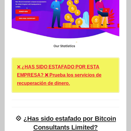
❌
¿HAS SIDO ESTAFADO POR ESTA
EMPRESA? ❌ Prueba los servicios de
recuperación de dinero.
💠
¿Has sido estafado por Bitcoin
Consultants Limited?