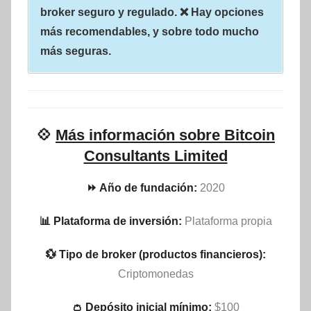
broker seguro y regulado. ❌ Hay opciones
más recomendables, y sobre todo mucho
más seguras.
💠
Más información sobre Bitcoin
Consultants Limited
⏩ Año de fundación:
2020
📊 Plataforma de inversión:
Plataforma propia
💱 Tipo de broker (productos financieros):
Criptomonedas
👛 Depósito inicial mínimo:
$100