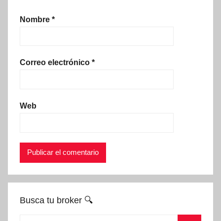
Nombre
*
Correo electrónico
*
Web
Busca tu broker 🔍
Buscar: