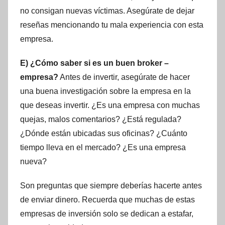
no consigan nuevas víctimas. Asegúrate de dejar
reseñas mencionando tu mala experiencia con esta
empresa.
E) ¿Cómo saber si es un buen broker –
empresa?
Antes de invertir, asegúrate de hacer
una buena investigación sobre la empresa en la
que deseas invertir. ¿Es una empresa con muchas
quejas, malos comentarios? ¿Está regulada?
¿Dónde están ubicadas sus oficinas? ¿Cuánto
tiempo lleva en el mercado? ¿Es una empresa
nueva?
Son preguntas que siempre deberías hacerte antes
de enviar dinero. Recuerda que muchas de estas
empresas de inversión solo se dedican a estafar,