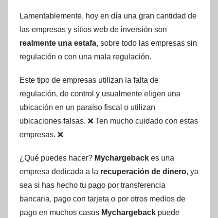
Lamentablemente, hoy en día una gran cantidad de
las empresas y sitios web de inversión son
realmente una estafa
, sobre todo las empresas sin
regulación o con una mala regulación.
Este tipo de empresas utilizan la falta de
regulación, de control y usualmente eligen una
ubicación en un paraíso fiscal o utilizan
ubicaciones falsas. ❌ Ten mucho cuidado con estas
empresas. ❌
¿Qué puedes hacer?
Mychargeback
es una
empresa dedicada a la
recuperación de dinero
, ya
sea si has hecho tu pago por transferencia
bancaria, pago con tarjeta o por otros medios de
pago en muchos casos
Mychargeback
puede