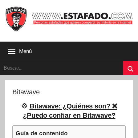
Saltar
al
contenido
Personas
estafadas
Menú
que
quieren
Buscar:
compartir
su
Bu
historia
con
Bitawave
la
internet
💠
Bitawave: ¿Quiénes son? ❌
|
¿Puedo confiar en Bitawave?
Estafado.com
Guía de contenido