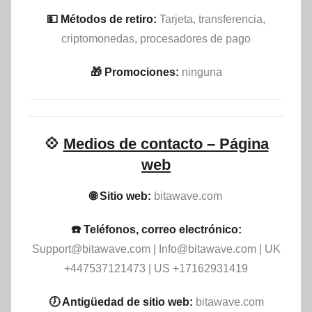
💵​ Métodos de retiro:
Tarjeta, transferencia,
criptomonedas, procesadores de pago
🎁 Promociones:
ninguna
💠
Medios de contacto – Página
web
🌐 Sitio web:
bitawave.com
☎️ Teléfonos, correo electrónico:
Support@bitawave.com
|
Info@bitawave.com
| UK
+447537121473 | US +17162931419
🕖 Antigüedad de sitio web:
bitawave.com