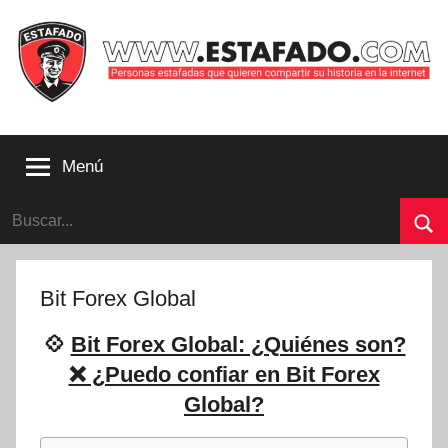
Saltar
al
contenido
Personas
estafadas
Menú
que
quieren
Buscar:
compartir
su
Bu
historia
con
Bit Forex Global
la
internet
💠
Bit Forex Global: ¿Quiénes son?
|
❌ ¿Puedo confiar en Bit Forex
Estafado.com
Global?