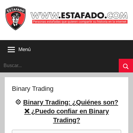
Saltar
al
contenido
Personas
estafadas
Menú
que
quieren
Buscar:
compartir
su
Bu
historia
con
Binary Trading
la
internet
💠
Binary Trading: ¿Quiénes son?
|
❌ ¿Puedo confiar en Binary
Estafado.com
Trading?