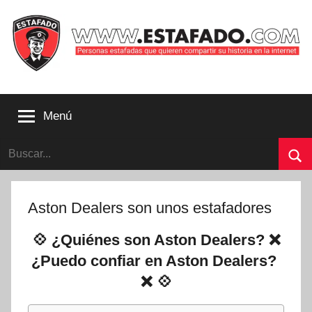
Saltar
al
contenido
Personas
estafadas
Menú
que
quieren
Buscar:
compartir
su
Bu
historia
con
Aston Dealers son unos estafadores
la
internet
💠 ¿Quiénes son Aston Dealers? ❌
|
¿Puedo confiar en Aston Dealers?
Estafado.com
❌ 💠