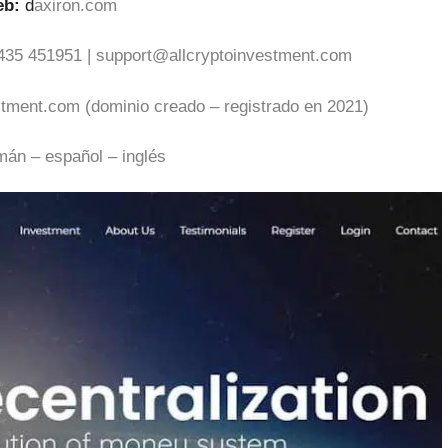
eb:
d
axiron.com
435 451951 |
support@allcryptoinvestment.com
stment.com (dominio creado – registrado en 2021)
mán – español – inglés