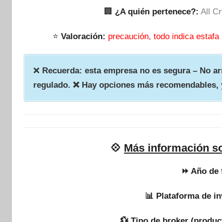
🏢
¿A quién pertenece?:
All C
⭐
Valoración:
precaución, todo indica estafa
❌
Recuerda: esta empresa no es segura – No arr
regulado. ❌ Hay opciones más recomendables, 
💠
Más información so
⏩ Año de 
📊 Plataforma de in
💱 Tipo de broker (produc