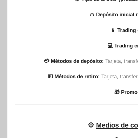
👛 Depósito inicial
📱 Trading 
💻 Trading 
💳 Métodos de depósito:
Tarjeta, tran
💵​ Métodos de retiro:
Tarjeta, transf
🎁 Promo
💠
Medios de co