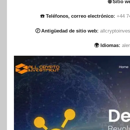
🌐 Sitio w
☎️ Teléfonos, correo electrónico:
+44 7
🕖 Antigüedad de sitio web:
allcryptoinve
🌍 Idiomas:
ale