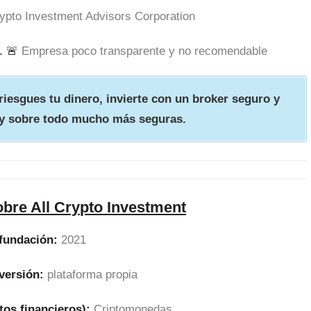
rypto Investment Advisors Corporation
. 🚨
Empresa poco transparente y no recomendable
iesgues tu dinero, invierte con un broker seguro y
y sobre todo mucho más seguras.
bre All Crypto Investment
fundación:
2021
versión:
plataforma propia
tos financieros):
Criptomonedas