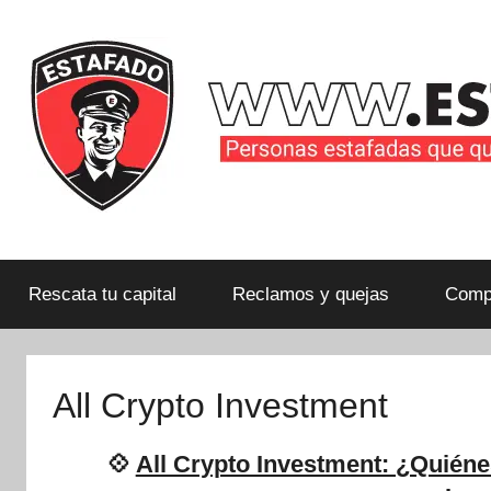
Saltar
al
contenido
Personas
estafadas
que
Rescata tu capital
Reclamos y quejas
Compa
quieren
compartir
su
All Crypto Investment
historia
con
💠
All Crypto Investment: ¿Quiéne
la