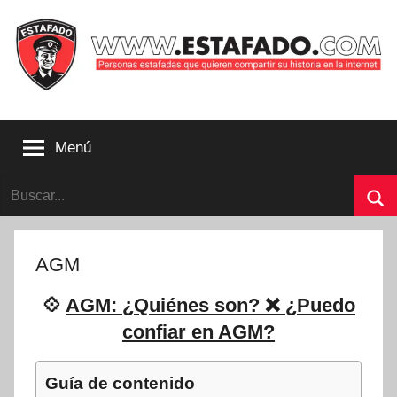
Saltar
al
contenido
Personas
estafadas
Menú
que
quieren
Buscar:
compartir
su
Bu
historia
con
AGM
la
internet
💠
AGM: ¿Quiénes son? ❌ ¿Puedo
|
confiar en AGM?
Estafado.com
Guía de contenido