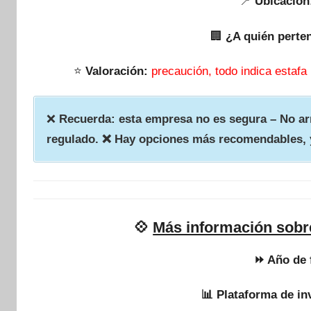
📍
Ubicación
🏢
¿A quién perte
⭐
Valoración:
precaución, todo indica estafa
❌
Recuerda: esta empresa no es segura – No arr
regulado. ❌ Hay opciones más recomendables, 
💠
Más información sob
⏩ Año de 
📊 Plataforma de in