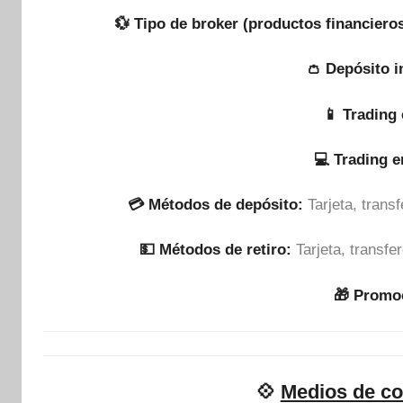
💱 Tipo de broker (productos financieros
👛 Depósito i
📱 Trading 
💻 Trading 
💳 Métodos de depósito:
Tarjeta, tran
💵​ Métodos de retiro:
Tarjeta, transf
🎁 Promo
💠
Medios de co