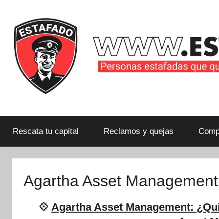
Saltar
al
contenido
Personas
estafadas
que
Rescata tu capital
Reclamos y quejas
Compa
quieren
compartir
su
Agartha Asset Management
historia
con
💠
Agartha Asset Management: ¿Qui
la