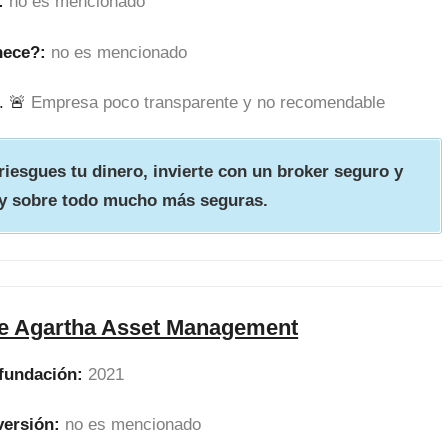
:
no es mencionado
nece?:
no es mencionado
. 🚨
Empresa poco transparente y no recomendable
iesgues tu dinero, invierte con un broker seguro y
y sobre todo mucho más seguras.
re Agartha Asset Management
fundación:
2021
versión:
no es mencionado