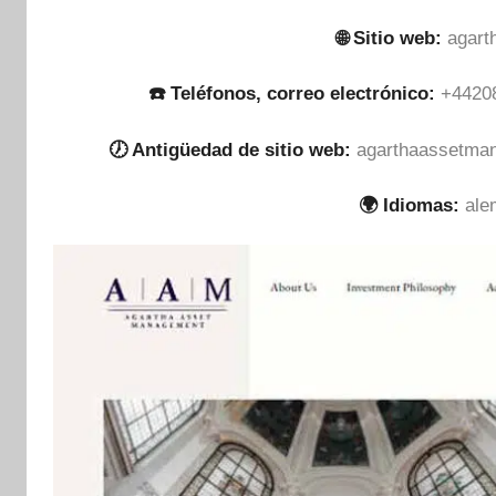
🌐 Sitio web:
agar
☎️ Teléfonos, correo electrónico:
+4420
🕖 Antigüedad de sitio web:
agarthaassetman
🌍 Idiomas:
ale