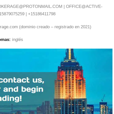
ROKERAGE@PROTONMAIL.COM
|
OFFICE@ACTIVE-
15879075259 | +15186411798
erage.com (dominio creado – registrado en 2021)
iomas:
inglés