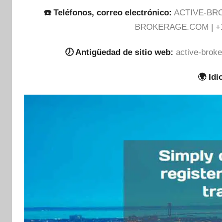
☎️ Teléfonos, correo electrónico:
ACTIVE-B
BROKERAGE.COM
| +
🕖 Antigüedad de sitio web:
active-brok
🌍 Id