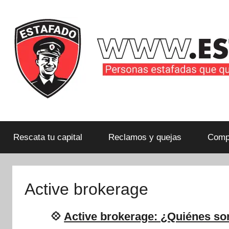
Saltar
al
contenido
Personas
estafadas
que
Rescata tu capital
Reclamos y quejas
Compa
quieren
compartir
su
Active brokerage
historia
con
💠
Active brokerage: ¿Quiénes so
la