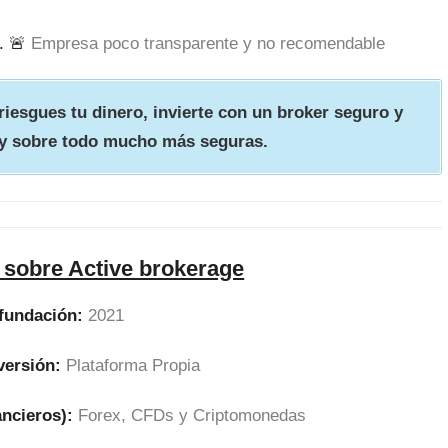
. 🚨
Empresa poco transparente y no recomendable
iesgues tu dinero, invierte con un broker seguro y
y sobre todo mucho más seguras.
 sobre Active brokerage
fundación:
2021
versión:
Plataforma Propia
ancieros):
Forex, CFDs y Criptomonedas